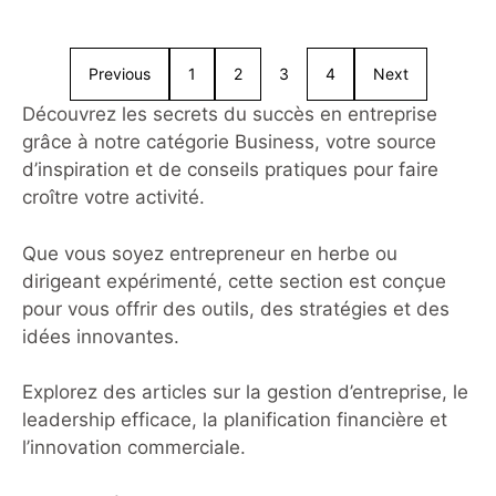
dynamiques, avec des fonctionnalités
qui évoluent constamment pour mieux
servir ses utilisateurs. En 2026, l’une
Previous
1
2
3
4
Next
des fonctionnalités les plus sous-
estimées mais extrêmement utiles
Découvrez les secrets du succès en entreprise
reste la possibilité de sauvegarder
grâce à notre catégorie Business, votre source
une story en brouillon. Cette option
d’inspiration et de conseils pratiques pour faire
est particulièrement précieuse pour
croître votre activité.
les créateurs, les entrepreneurs et les
marques qui
Que vous soyez entrepreneur en herbe ou
dirigeant expérimenté, cette section est conçue
pour vous offrir des outils, des stratégies et des
idées innovantes.
Explorez des articles sur la gestion d’entreprise, le
leadership efficace, la planification financière et
l’innovation commerciale.