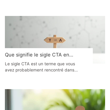
Que signifie le sigle CTA en
2026 et comment l’optimiser ?
Le sigle CTA est un terme que vous
avez probablement rencontré dans
plusieurs contextes, parfois sans en
comprendre pleinement la
signification. En réalité, cette
abréviation revêt des sens très
différents selon le domaine dans
lequel elle est employée. En 2026,