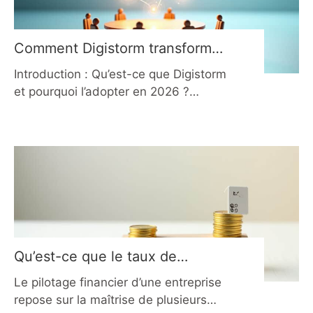
souhaitant prospérer. En 2026, dans
un environnement commercial en
constante évolution, maîtriser les
Comment Digistorm transforme
principes
les interactions en 2026 ?
Introduction : Qu’est-ce que Digistorm
et pourquoi l’adopter en 2026 ?
Digistorm s’impose en 2026 comme
un pilier incontournable des outils
collaboratifs numériques, conçus pour
enrichir les échanges pédagogiques
et professionnels. Développé par La
Digitale, cette application open source
permet de créer des interactions en
temps réel sans aucune finalité
commerciale ni collecte intrusive de
Qu’est-ce que le taux de
marque et comment l’optimiser
Le pilotage financier d’une entreprise
en 2026 ?
repose sur la maîtrise de plusieurs