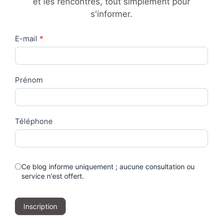
et les rencontres, tout simplement pour
s'informer.
Contact
E-mail
*
Us
Prénom
Téléphone
Ce blog informe uniquement ; aucune consultation ou
service n'est offert.
Inscription