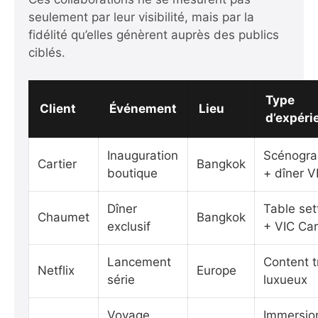
seulement par leur visibilité, mais par la
fidélité qu’elles génèrent auprès des publics
ciblés.
Type
Client
Événement
Lieu
d’expéri
Inauguration
Scénogra
Cartier
Bangkok
boutique
+ dîner V
Dîner
Table set
Chaumet
Bangkok
exclusif
+ VIC Ca
Lancement
Content t
Netflix
Europe
série
luxueux
Voyage
Immersio