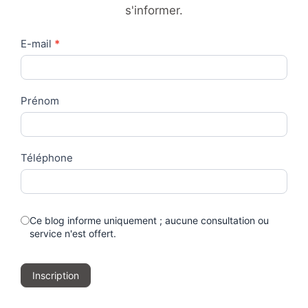
s'informer.
Contact
E-mail
*
Us
Prénom
Téléphone
Ce blog informe uniquement ; aucune consultation ou
service n'est offert.
Inscription